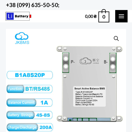
Перейти
+38 (099) 635-50-50;
до
0
0,00
₴
вмісту
MAI
ME