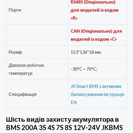
RS485 (Опціонально)
Порти
для моделей із кодом
«R»
CAN (Опціонально) для
моделей із кодом «C»
Розмір
153*136*18 мм
Діапазон робочих
-30°C ~ 70°C;
температур
JK Smart BMS з активним
Специфікація
балансуванням інструкція
EN
Шість видів захисту акумулятора в
BMS 200A 3S 4S 7S 8S 12V-24V JKBMS