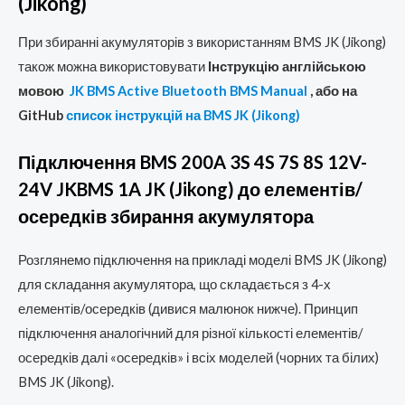
(Jikong)
При збиранні акумуляторів з використанням BMS JK (Jikong)
також можна використовувати
Інструкцію англійською
мовою
JK BMS Active Bluetooth BMS Manual
, або на
GitHub
список інструкцій на BMS JK (Jikong)
Підключення BMS 200A 3S 4S 7S 8S 12V-
24V JKBMS 1A JK (Jikong) до елементів/
осередків збирання акумулятора
Розглянемо підключення на прикладі моделі BMS JK (Jikong)
для складання акумулятора, що складається з 4-х
елементів/осередків (дивися малюнок нижче). Принцип
підключення аналогічний для різної кількості елементів/
осередків далі «осередків» і всіх моделей (чорних та білих)
BMS JK (Jikong).