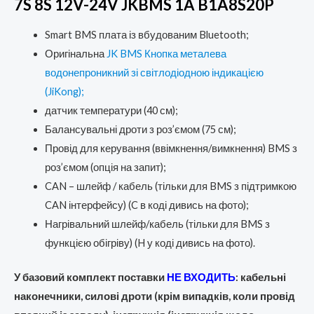
7S 8S 12V-24V JKBMS 1A B1A8S20P
Smart BMS плата із вбудованим Bluetooth;
Оригінальна
JK BMS Кнопка металева
водонепроникний зі світлодіодною індикацією
(JiKong);
датчик температури (40 см);
Балансувальні дроти з роз’ємом (75 см);
Провід для керування (ввімкнення/вимкнення) BMS з
роз’ємом (опція на запит);
CAN – шлейф / кабель (тільки для BMS з підтримкою
CAN інтерфейсу) (C в коді дивись на фото);
Нагрівальний шлейф/кабель (тільки для BMS з
функцією обігріву) (H у коді дивись на фото).
У базовий комплект поставки
НЕ ВХОДИТЬ
:
кабельні
наконечники, силові дроти (крім випадків, коли провід