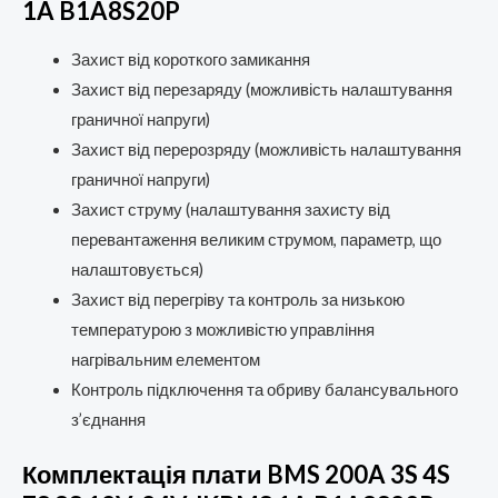
1A B1A8S20P
Захист від короткого замикання
Захист від перезаряду (можливість налаштування
граничної напруги)
Захист від перерозряду (можливість налаштування
граничної напруги)
Захист струму (налаштування захисту від
перевантаження великим струмом, параметр, що
налаштовується)
Захист від перегріву та контроль за низькою
температурою з можливістю управління
нагрівальним елементом
Контроль підключення та обриву балансувального
з’єднання
Комплектація плати BMS 200A 3S 4S