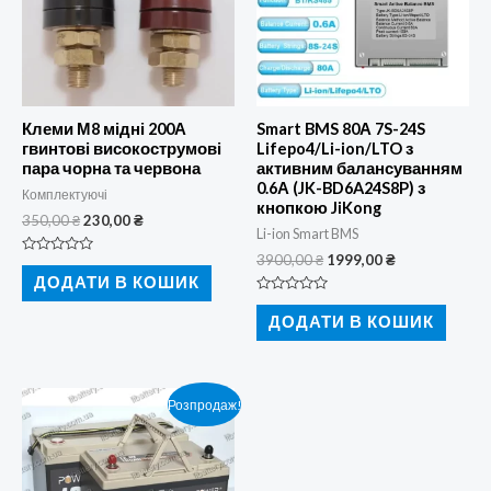
Клеми М8 мідні 200А
Smart BMS 80А 7S-24S
гвинтові високострумові
Lifepo4/Li-ion/LTO з
пара чорна та червона
активним балансуванням
0.6А (JK-BD6A24S8P) з
Комплектуючі
кнопкою JiKong
Оригінальна
Поточна
350,00
₴
230,00
₴
Li-ion Smart BMS
ціна:
ціна:
350,00 ₴.
230,00 ₴.
Оригінальна
Поточна
3900,00
₴
1999,00
₴
Оцінено
ціна:
ціна:
в
ДОДАТИ В КОШИК
0
3900,00 ₴.
1999,00 ₴.
з
Оцінено
5
в
ДОДАТИ В КОШИК
0
з
5
Розпродаж!