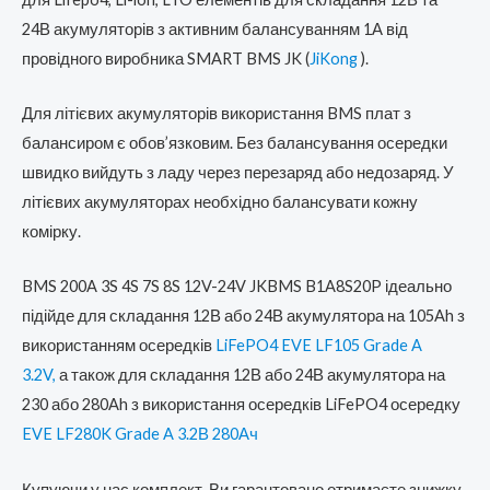
24В акумуляторів з активним балансуванням 1А від
провідного виробника SMART BMS JK (
JiKong
).
Для літієвих акумуляторів використання BMS плат з
балансиром є обов’язковим. Без балансування осередки
швидко вийдуть з ладу через перезаряд або недозаряд. У
літієвих акумуляторах необхідно балансувати кожну
комірку.
BMS 200A 3S 4S 7S 8S 12V-24V JKBMS B1A8S20P ідеально
підійде для складання 12В або 24В акумулятора на 105Ah з
використанням осередків
LiFePO4 EVE LF105 Grade A
3.2V,
а також для складання 12В або 24В акумулятора на
230 або 280Ah з використання осередків LiFePO4 осередку
EVE LF280K Grade A 3.2В 280Ач
Купуючи у нас комплект, Ви гарантовано отримаєте знижку.