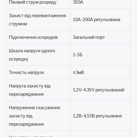
Піковий струм розряду
350А
Захист від перевантаження
10A-200A регульована
струмом
Підключення осередків
Загальний порт
Шкала напруги одного
1-5Б
осередку
Точність напруги
±3мВ
Напруга захисту від
1.2V-4.35V регульований
перезаряджання
Напруження скасування
захисту від
1,2В-4,55В регульоване
перезаряджання