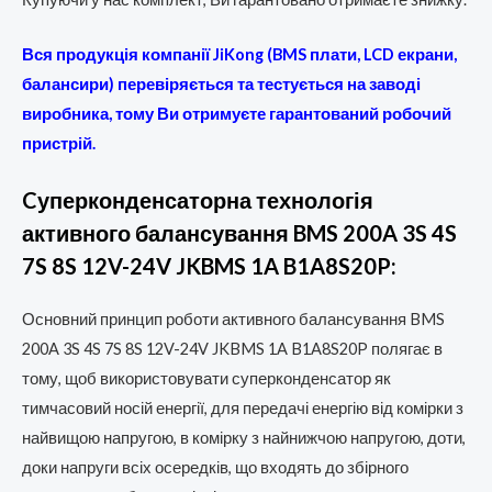
Вся продукція компанії JiKong (BMS плати, LCD екрани,
балансири) перевіряється та тестується на заводі
виробника, тому Ви отримуєте гарантований робочий
пристрій.
Cуперконденсаторна технологія
активного балансування BMS 200A 3S 4S
7S 8S 12V-24V JKBMS 1A B1A8S20P:
Основний принцип роботи активного балансування BMS
200A 3S 4S 7S 8S 12V-24V JKBMS 1A B1A8S20P полягає в
тому, щоб використовувати суперконденсатор як
тимчасовий носій енергії, для передачі енергію від комірки з
найвищою напругою, в комірку з найнижчою напругою, доти,
доки напруги всіх осередків, що входять до збірного