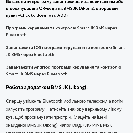
Встановити програму завантаживши за посиланням або
відсканувавши QR-коди на BMS JK (Jikong), вибравши
пункт «Click to download ADD»
Програми керування та контролю Smart JK BMS через
Bluetooth
Завантажити
IOS
програми керування та контролю Smart
JK BMS через Bluetooth
Завантажити
Andriod
програми керування та контролю
Smart JK BMS через Bluetooth
Робота з додатком BMS JK (Jikong).
Спершу увімкніть Bluetooth мобільного телефону, а потім
запустіть програму. Натисніть значок у верхньому лівому
куті, щоб просканувати пристрій. Клацніть на імені
знайденої BMS JK (Jikong), наприклад, «JK-MY-BMS».