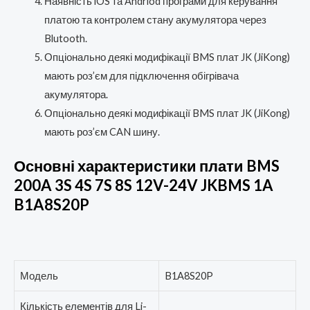
Наявність iOS та Andriod програми для керування
платою та контролем стану акумулятора через
Blutooth.
Опціонально деякі модифікації BMS плат JK (JiKong)
мають роз’єм для підключення обігрівача
акумулятора.
Опціонально деякі модифікації BMS плат JK (JiKong)
мають роз’єм CAN шину.
Основні характеристики плати BMS
200A 3S 4S 7S 8S 12V-24V JKBMS 1A
B1A8S20P
Модель
B1A8S20P
Кількість елементів для Li-