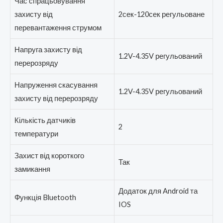
Час спрацьовування
захисту від
2сек-120сек регульоване
перевантаження струмом
Напруга захисту від
1.2V-4.35V регульований
перерозряду
Напруження скасування
1.2V-4.35V регульований
захисту від перерозряду
Кількість датчиків
2
температури
Захист від короткого
Так
замикання
Додаток для Android та
Функція Bluetooth
IOS