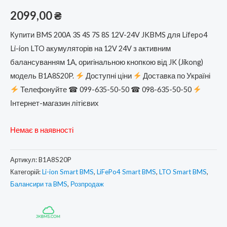
2099,00
₴
Купити BMS 200A 3S 4S 7S 8S 12V-24V JKBMS для Lifepo4
Li-ion LTO акумуляторів на 12V 24V з активним
балансуванням 1А, оригінальною кнопкою від JK (Jikong)
модель B1A8S20P.
Доступні ціни
Доставка по Україні
Телефонуйте ☎ 099-635-50-50 ☎ 098-635-50-50
Інтернет-магазин літієвих
Немає в наявності
Артикул:
B1A8S20P
Категорій:
Li-ion Smart BMS
,
LiFePo4 Smart BMS
,
LTO Smart BMS
,
Балансири та BMS
,
Розпродаж