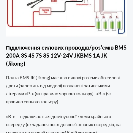
Підключення силових проводів/роз’ємів BMS
200A 3S 4S 7S 8S 12V-24V JKBMS 1A JK
(Jikong)
Плата BMS JK (Jikong) має два силові роз’єми або силові
дроти (залежить від моделі) позначені латинськими
літерами «P-» (як правило чорного кольору) і «B-» (як
правило синього кольору)
«B-» — підключається до мінусової клеми крайнього
осередку (складання послідовно з’єднаних осередків, на
малюнку це правий осередок) К
цій же клемі