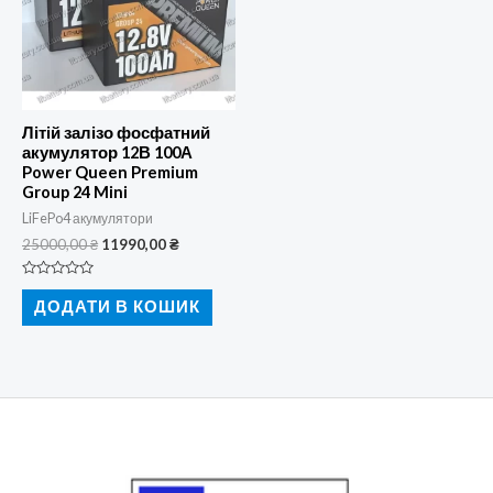
Літій залізо фосфатний
акумулятор 12В 100А
Power Queen Premium
Group 24 Mini
LiFePo4 акумулятори
Оригінальна
Поточна
25000,00
₴
11990,00
₴
ціна:
ціна:
25000,00 ₴.
11990,00 ₴.
Оцінено
в
ДОДАТИ В КОШИК
0
з
5