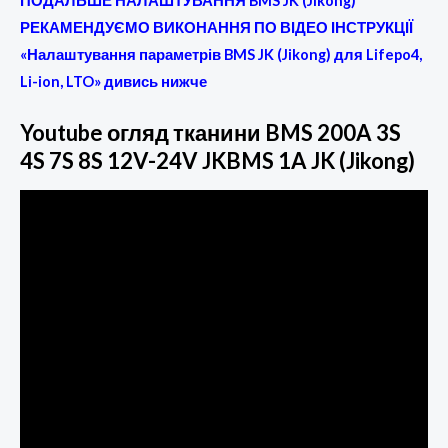
ПОДАЛЬШЕ НАЛАШТУВАННЯ BMS JK (Jikong)
РЕКАМЕНДУЄМО ВИКОНАННЯ ПО ВІДЕО ІНСТРУКЦІЇ
«Налаштування параметрів BMS JK (Jikong) для Lifepo4,
Li-ion, LTO» дивись нижче
Youtube огляд тканини BMS 200A 3S
4S 7S 8S 12V-24V JKBMS 1A JK (Jikong)