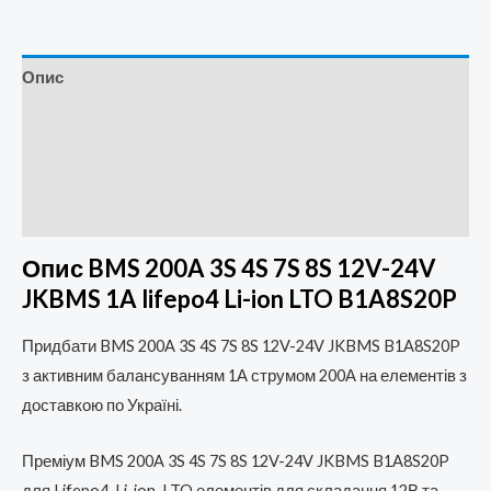
Опис
Додаткова інформація
Brand
Відгуки (0)
Опис BMS 200A 3S 4S 7S 8S 12V-24V
JKBMS 1A lifepo4 Li-ion LTO B1A8S20P
Придбати BMS 200A 3S 4S 7S 8S 12V-24V JKBMS B1A8S20P
з активним балансуванням 1А струмом 200А на елементів з
доставкою по Україні.
Преміум BMS 200A 3S 4S 7S 8S 12V-24V
JKBMS B1A8S20P
для Lifepo4, Li-ion, LTO елементів для складання 12В та