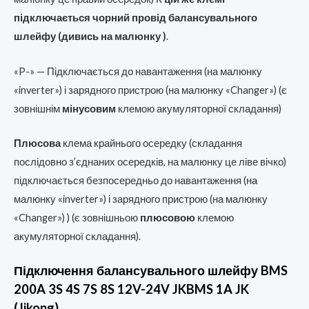
підключається чорний провід балансувального
шлейфу (дивись на малюнку )
.
«P-» — Підключається до навантаження (на малюнку
«inverter») і зарядного пристрою (на малюнку «Changer») (є
зовнішнім
мінусовим
клемою акумуляторної складання)
Плюсова
клема крайнього осередку (складання
послідовно з’єднаних осередків, на малюнку це ліве вічко)
підключається безпосередньо до навантаження (на
малюнку «inverter») і зарядного пристрою (на малюнку
«Changer») ) (є зовнішньою
плюсовою
клемою
акумуляторної складання).
Підключення балансувального шлейфу BMS
200A 3S 4S 7S 8S 12V-24V JKBMS 1A JK
(Jikong)