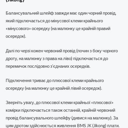
Балансувальний шлейф завжди має один чорний провід,
який підключається до мінусової клеми крайнього
«мінусового» осередку (на малюнку це крайній правий
осередок).
Далі по черзі кожен червоний провід (почин з боку чорного
дроту, на малюнку з права на ліво) підключається до
перемичок послідовно з’єднаних осередків.
Підключення триває до плюсової клеми крайнього
осередку (на малюнку це крайній лівий осередок).
Зверніть увагу, до плюсової клеми крайньої «плюсової»
комірки підключається також останній, крайній червоний
провід балансувального шлейфу (дивися на малюнку). За
цим дротом здійснюється живлення BMS JK (Jikong) плати.