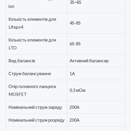
3S~8S
ion
Кількість елементів для
4S-8S
Lifepo4
Кількість елементів для
6S-8S
LTO
Вид балансів
Активний балансир
Струм балансування
1А
Опір головного ланцюга
0,3 мОм
MOSFET
Номінальний струм заряду
200А
Номінальний струм розряду
200А