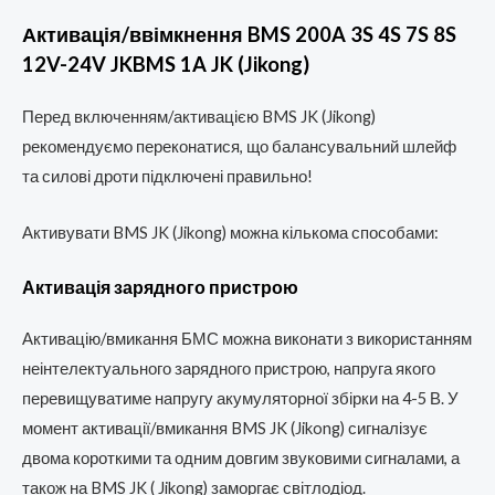
Активація/ввімкнення BMS 200A 3S 4S 7S 8S
12V-24V JKBMS 1A JK (Jikong)
Перед включенням/активацією BMS JK (Jikong)
рекомендуємо переконатися, що балансувальний шлейф
та силові дроти підключені правильно!
Активувати BMS JK (Jikong) можна кількома способами:
Активація зарядного пристрою
Активацію/вмикання БМС можна виконати з використанням
неінтелектуального зарядного пристрою, напруга якого
перевищуватиме напругу акумуляторної збірки на 4-5 В. У
момент активації/вмикання BMS JK (Jikong) сигналізує
двома короткими та одним довгим звуковими сигналами, а
також на BMS JK ( Jikong) заморгає світлодіод.