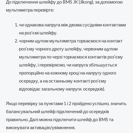
До підключення шлейфу до BMS JK (Jikong), за допомогою
мультиметра перевірте:
чи однакова напруга між двома сусідніми контактами
на роз’ємі шлейфу.
чорним щупом мультиметра торкаємося на контакт
роз’єму чорного дроту шлейфу, червоним щупом
мультиметра по черзі торкаємося контактів роз’єму
шлейфу, і перевіряємо, чи напруга збільшується
пропорційно на кожному кроці на напругу одного
осередку, а на останньому контакті роз’єму
відповідає загальному напруги. осередків).
Якщо перевірку за пунктами 1 і 2 пройдено успішно, значить
балансувальний шлейф підключений до осередків
правильно. Далі можна підключити шлейф до BMS та
виконувати активацію/увімкнення.