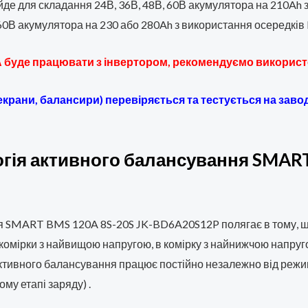
йде для складання 24В, 36В, 48В, 60В акумулятора на 210Ah
 60В акумулятора на 230 або 280Ah з використання осередків
,6А буде працювати з інвертором, рекомендуємо викорис
 екрани, балансири) перевіряється та тестується на зав
ія активного балансування SMART 
я SMART BMS 120A 8S-20S JK-BD6A20S12P полягає в тому, щ
д комірки з найвищою напругою, в комірку з найнижчою напруго
я активного балансування працює постійно незалежно від реж
у етапі заряду) .