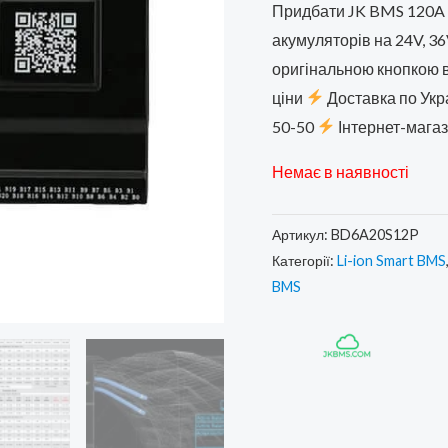
ціна:
Придбати JK BMS 120A 7S
акумуляторів на 24V, 36
4500,
оригінальною кнопкою в
ціни
Доставка по Укр
50-50
Інтернет-магаз
Немає в наявності
Артикул:
BD6A20S12P
Категорії:
Li-ion Smart BMS
BMS