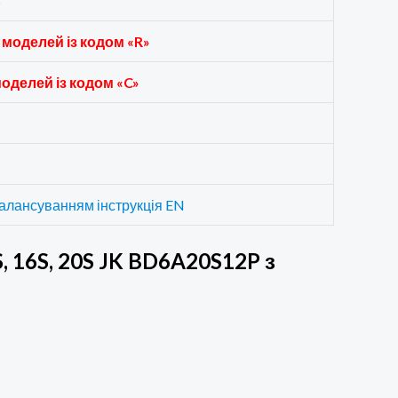
S
 моделей із кодом «R»
оделей із кодом «C»
балансуванням інструкція EN
, 16S, 20S JK BD6A20S12P з