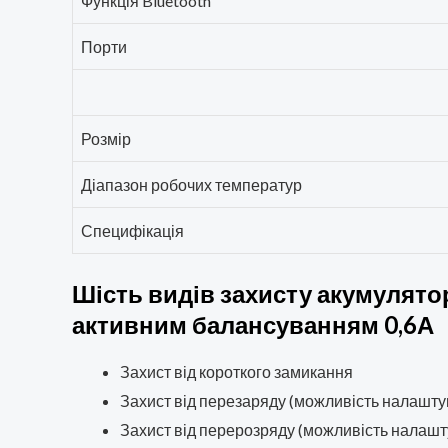
Функція Bluetooth
Порти
Розмір
Діапазон робочих температур
Специфікація
Шість видів захисту акумулятора
активним балансуванням 0,6А
Захист від короткого замикання
Захист від перезаряду (можливість налашту
Захист від перерозряду (можливість налашт