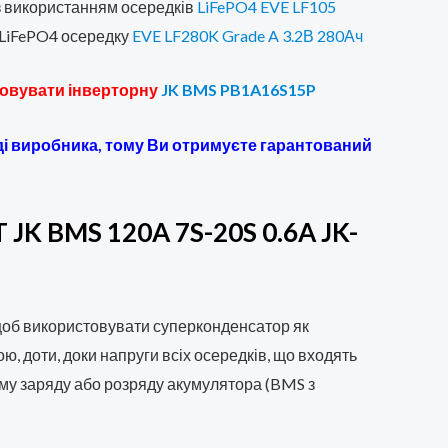
з використанням осередків
LiFePO4 EVE LF105
 LiFePO4 осередку
EVE LF280K Grade A 3.2В 280Ач
товувати інверторну
JK BMS PB1A16S15P
оді виробника, тому Ви отримуєте гарантований
JK BMS 120A 7S-20S 0.6A JK-
об використовувати суперконденсатор як
ю, доти, доки напруги всіх осередків, що входять
иму заряду або розряду акумулятора (BMS з