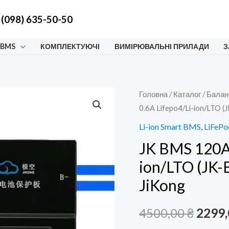
 (098) 635-50-50
 BMS
КОМПЛЕКТУЮЧІ
ВИМІРЮВАЛЬНІ ПРИЛАДИ
З
Головна
/
Каталог
/
Балан
0.6A Lifepo4/Li-ion/LTO 
Li-ion Smart BMS
,
LiFePo
JK BMS 120A 
ion/LTO (JK
JiKong
Ориг
4500,00
₴
2299