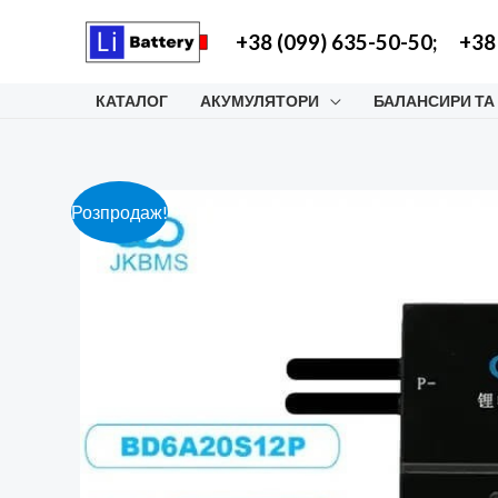
Перейти
+38 (099) 635-50-50;
+38
до
вмісту
КАТАЛОГ
АКУМУЛЯТОРИ
БАЛАНСИРИ ТА
Розпродаж!