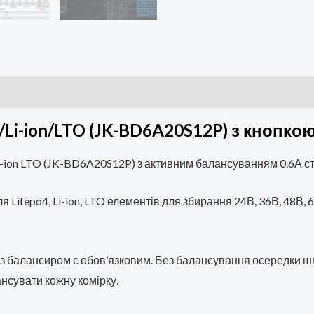
и (0)
4/Li-ion/LTO (JK-BD6A20S12P) з кнопко
i-ion LTO (JK-BD6A20S12P) з активним балансуванням 0.6А ст
 Lifepo4, Li-ion, LTO елементів для збирання 24В, 36В, 48В
 з балансиром є обов’язковим. Без балансування осередки ш
ансувати кожну комірку.