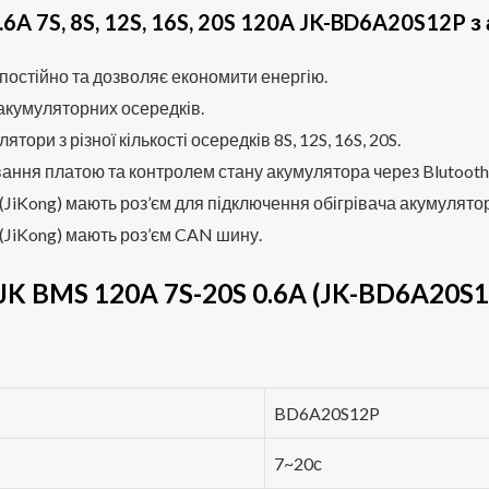
6A 7S, 8S, 12S, 16S, 20S 120A JK-BD6A20S12P 
остійно та дозволяє економити енергію.
акумуляторних осередків.
тори з різної кількості осередків 8S, 12S, 16S, 20S.
вання платою та контролем стану акумулятора через Blutooth
(JiKong) мають роз’єм для підключення обігрівача акумулято
(JiKong) мають роз’єм CAN шину.
JK BMS 120A 7S-20S 0.6A (JK-BD6A20S1
BD6A20S12P
7~20с