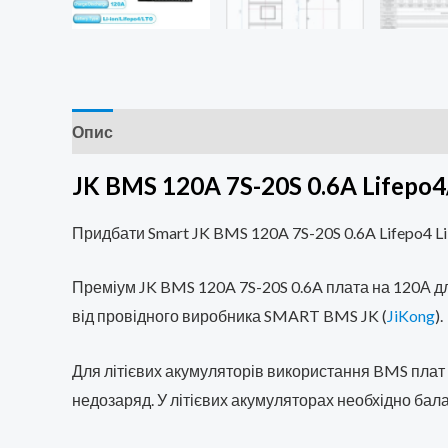
Опис
Додаткова інформація
Brand
Відгук
JK BMS 120A 7S-20S 0.6A Lifepo
Придбати Smart JK BMS 120A 7S-20S 0.6A Lifepo4 L
Преміум JK BMS 120A 7S-20S 0.6A плата на 120А для
від провідного виробника SMART BMS JK (
JiKong
).
Для літієвих акумуляторів використання BMS плат
недозаряд. У літієвих акумуляторах необхідно бал