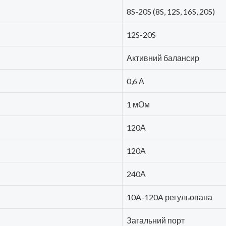
8S-20S (8S, 12S, 16S, 20S)
12S-20S
Активний балансир
0,6 А
1 мОм
120А
120А
240А
10A-120A регульована
Загальний порт