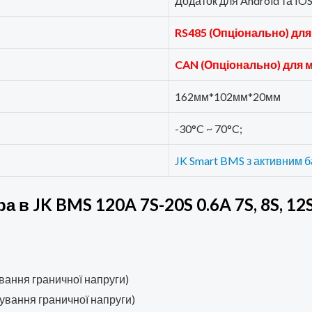
Додаток для Android та IO
RS485 (Опціонально) для
CAN (Опціонально) для м
162мм*102мм*20мм
-30°C ~ 70°C;
JK Smart BMS з активним 
 в JK BMS 120A 7S-20S 0.6A 7S, 8S, 12S
вання граничної напруги)
ування граничної напруги)