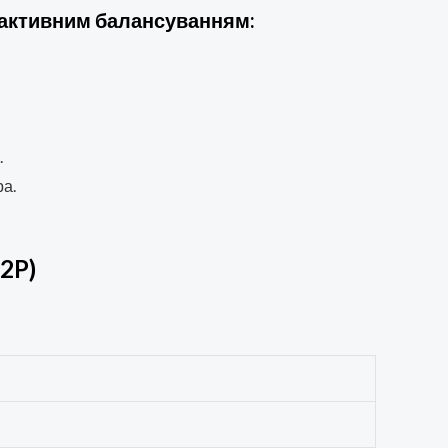
з активним балансуванням:
.
ра.
2P)