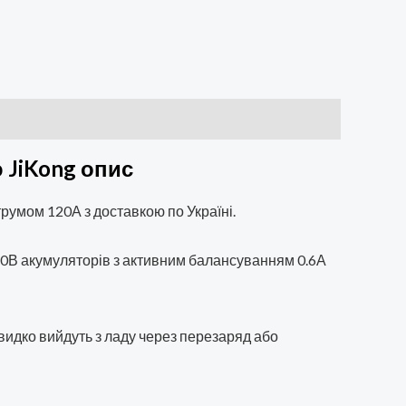
ю JiKong опис
румом 120А з доставкою по Україні.
, 60В акумуляторів з активним балансуванням 0.6А
видко вийдуть з ладу через перезаряд або