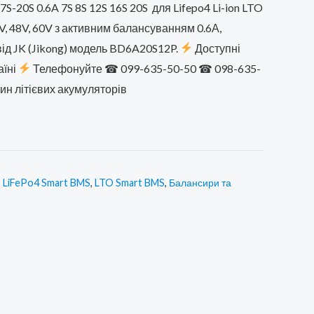
ціна:
-20S 0.6A 7S 8S 12S 16S 20S для Lifepo4 Li-ion LTO
V, 48V, 60V з активним балансуванням 0.6А,
00 ₴.
2299,00 ₴.
ід JK (Jikong) модель BD6A20S12P.
Доступні
аїні
Телефонуйте ☎ 099-635-50-50 ☎ 098-635-
ин літієвих акумуляторів
,
LiFePo4 Smart BMS
,
LTO Smart BMS
,
Балансири та