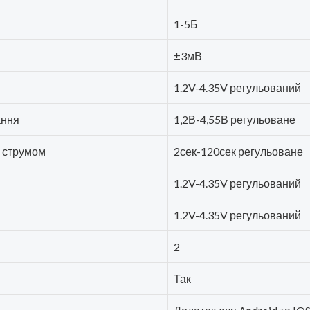
1-5Б
±3мВ
1.2V-4.35V регульований
ання
1,2В-4,55В регульоване
я струмом
2сек-120сек регульоване
1.2V-4.35V регульований
1.2V-4.35V регульований
2
Так