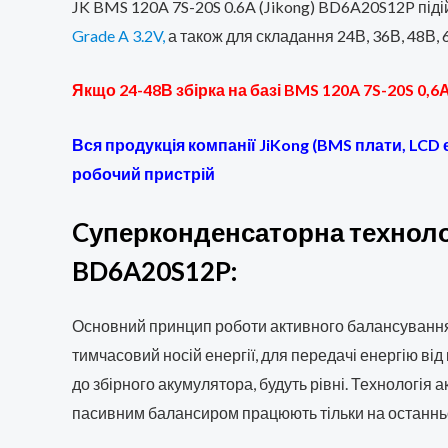
JK BMS 120A 7S-20S 0.6A (Jikong) BD6A20S12P піді
Grade A 3.2V,
а також для складання 24В, 36В, 48В,
Якщо 24-48В збірка на базі BMS 120A 7S-20S 0
Вся продукція компанії JiKong (BMS плати, LCD
робочий пристрій
Cуперконденсаторна технолог
BD6A20S12P:
Основний принцип роботи активного балансуванн
тимчасовий носій енергії, для передачі енергію ві
до збірного акумулятора, будуть рівні. Технологі
пасивним балансиром працюють тільки на останньом