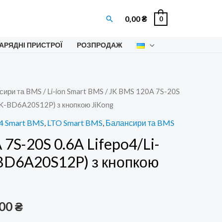
Пошук
0,00
₴
0
АРЯДНІ ПРИСТРОЇ
РОЗПРОДАЖ
сири та BMS
/
Li-ion Smart BMS
/ JK BMS 120A 7S-20S
(JK-BD6A20S12P) з кнопкою JiKong
4 Smart BMS
,
LTO Smart BMS
,
Балансири та BMS
7S-20S 0.6A Lifepo4/Li-
-BD6A20S12P) з кнопкою
інальна
Поточна
,00
₴