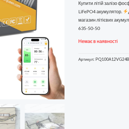
ціна
Купити літій залізо фо
LiFePO4 акумулятор.
2800
магазин літієвих акуму
635-50-50
Немає в наявності
Артикул:
PQ100A12VG24