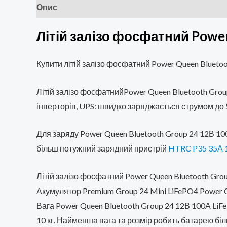
Опис
Додаткова інформація
Відгуки (0)
Літій залізо фосфатний Powe
Купити літій залізо фосфатний Power Queen Blueto
Літій залізо фосфатнийPower Queen Bluetooth Gro
інверторів, UPS: швидко заряджається струмом до 50
Для заряду Power Queen Bluetooth Group 24 12В 
більш потужний зарядний пристрій
HTRC P35 35А 
Літій залізо фосфатний Power Queen Bluetooth Gr
Акумулятор Premium Group 24 Mini LiFePO4 Power Qu
Вага Power Queen Bluetooth Group 24 12В 100А LiFe
10 кг. Найменша вага та розмір робить батарею бі