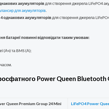
днакових акумуляторів
для створення джерела LiFePO4 аку
алансир для акумуляторів
.
4 однакових акумуляторів
для створення джерела LiFePO4 
ня батареї повинні відповідати таким умовам:
ї (Ач) та BMS (А);
 часом.
 фосфатного Power Queen Bluetooth 
er Queen Premium Group 24 Mini
LiFePO4 Power Quee