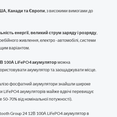
ША, Канади та Європи
, з високими вимогами до
ність енергії, великий струм заряду і розряду
,
ребійного живлення, електро -автомобілі, системи
ащим варіантом.
2В 100А LiFePO4 акумулятор
можна
користовувати акумулятор та заощаджувати місце.
залізо фосфатний акумулятори знайшли широке
ти LiFePO4 акумуляторів майже вдвічі перевищує
50-70% від номінальної потужності).
tooth Group 24 12В 100А LiFePO4 акумулятор в