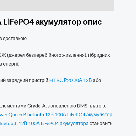
А LiFePO4 акумулятор опис
 з доставкою
ДБЖ (джерел безперебійного живлення), гібридних
 енергії.
ний зарядний пристрій
HTRC Р20 20А 12В
або
з елементами Grade-A, з оновленою BMS платою.
wer Queen Bluetooth 12В 100А LiFePO4 акумулятор
.
luetooth 12В 100А LiFePO4 акумулятора
становить