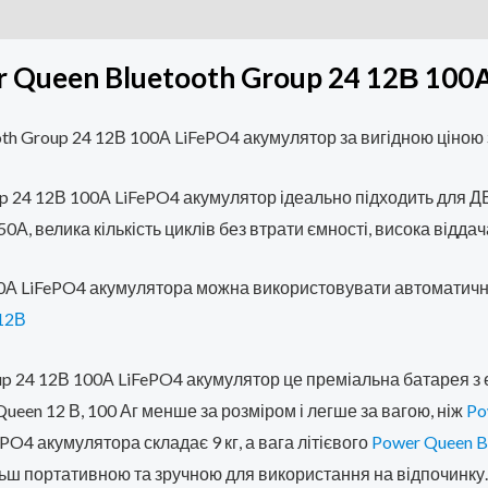
r Queen Bluetooth Group 24 12В 100
oth Group 24 12В 100А LiFePO4 акумулятор
за вигідною ціною
up 24 12В 100А LiFePO4 акумулятор ідеально підходить для 
А, велика кількість циклів без втрати ємності, висока віддача
100А LiFePO4 акумулятора можна використовувати автоматич
12В
oup 24 12В 100А LiFePO4 акумулятор це преміальна батарея 
een 12 В, 100 Аг менше за розміром і легше за вагою, ніж
Po
PO4 акумулятора складає 9 кг, а вага літієвого
Power Queen B
льш портативною та зручною для використання на відпочинку.