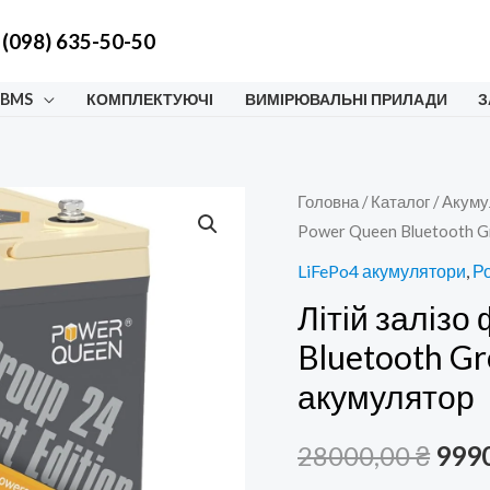
 (098) 635-50-50
 BMS
КОМПЛЕКТУЮЧІ
ВИМІРЮВАЛЬНІ ПРИЛАДИ
З
Головна
/
Каталог
/
Акуму
Power Queen Bluetooth G
LiFePo4 акумулятори
,
Р
Літій заліз
Bluetooth G
акумулятор
Ори
28000,00
₴
999