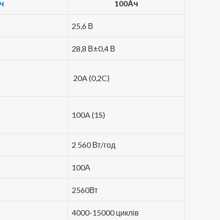
ч
100Ач
25,6 В
28,8 В±0,4 В
20A (0,2C)
100A (1S)
2 560 Вт/год
100А
2560Вт
4000-15000 циклів