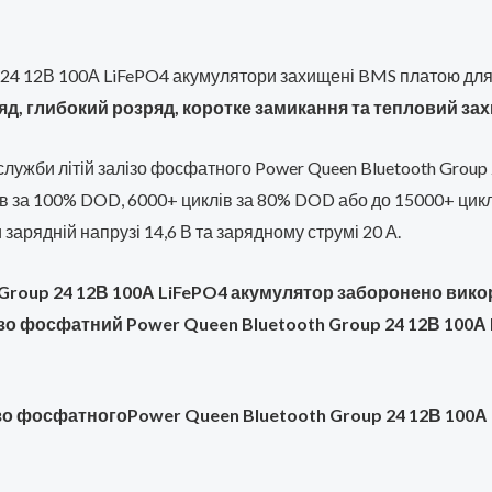
up 24 12В 100А LiFePO4 акумулятори захищені BMS платою дл
д, глибокий розряд, коротке замикання та тепловий зах
служби літій залізо фосфатного Power Queen Bluetooth Grou
ів за 100% DOD, 6000+ циклів за 80% DOD або до 15000+ цик
арядній напрузі 14,6 В та зарядному струмі 20 А.
 Group 24 12В 100А LiFePO4 акумулятор заборонено вик
о фосфатний Power Queen Bluetooth Group 24 12В 100А L
ізо фосфатногоPower Queen Bluetooth Group 24 12В 100А