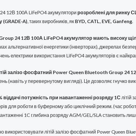
p 24 12В 100А LiFePO4 акумулятори
розроблені для ринку С
у (GRADE-A)
, таких виробників, як
BYD, CATL, EVE, Ganfeng
.
Group 24 12В 100А LiFePO4 акумулятор мають високу щіль
мах альтернативної енергетики (інверторах), джерелах безпе
ключень електрики використання LiFePO4 акумуляторів є найкр
тій залізо фосфатний Power Queen Bluetooth Group 24 1
нь (навіть у перевернутому вигляді). Це дозволяє гнучко ви
% віддачі потужність при навантаженні розряду 1С
літій 
рів для роботи в буферному або циклічний режим. (час робо
вантаженні 1C глибина розряду AGM/GEL/SLA становить лише 
о використовувати літій залізо фосфатний Power Queen Blue