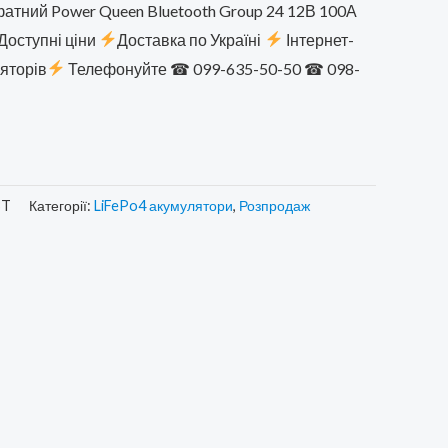
:
ціна:
сфатний Power Queen Bluetooth Group 24 12В 100А
Доступні ціни
Доставка по Україні
Інтернет-
0,00 ₴.
9990,00 ₴.
ляторів
Телефонуйте ☎ 099-635-50-50 ☎ 098-
BT
Категорії:
LiFePo4 акумулятори
,
Розпродаж