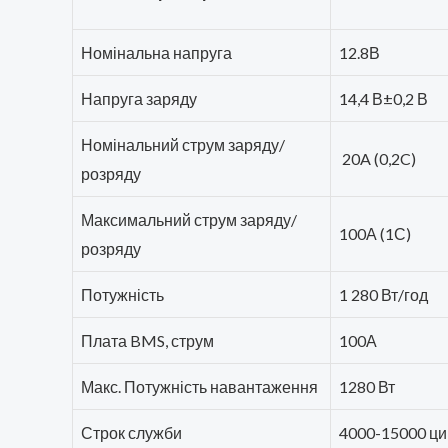
Номінальна напруга
12.8В
Напруга заряду
14,4 В±0,2 В
Номінальний струм заряду/
20A (0,2C)
розряду
Максимальний струм заряду/
100А (1С)
розряду
Потужність
1 280 Вт/год
Плата BMS, струм
100А
Макс. Потужність навантаження
1280 Вт
Строк служби
4000-15000 ци