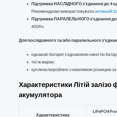
Підтримка НАСЛІДНОГО з’єднання до 4 о
Рекомендуємо використовувати
активний б
Підтримка ПАРАЛЕЛЬНОГО з’єднання до 
400Ач.
Для послідовного та/або паралельного з’єднан
однакові батареї з однаковою ємністю батаре
тієї ж марки;
куплене/вироблені з невеликою різницею за
Характеристики Літій залізо
акумулятора
LiFePO4 Pow
Характеристика