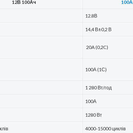
12В 100Ач
100А
12.8В
14,4 В±0,2 В
20A (0,2C)
100А (1С)
1 280 Вт/год
100А
1280 Вт
клів
4000-15000 циклів