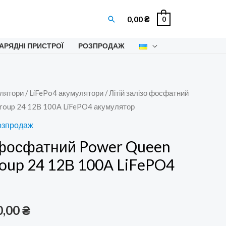
Пошук
0,00
₴
0
АРЯДНІ ПРИСТРОЇ
РОЗПРОДАЖ
лятори
/
LiFePo4 акумулятори
/ Літій залізо фосфатний
roup 24 12В 100А LiFePO4 акумулятор
озпродаж
о фосфатний Power Queen
roup 24 12В 100А LiFePO4
гінальна
Поточна
0,00
₴