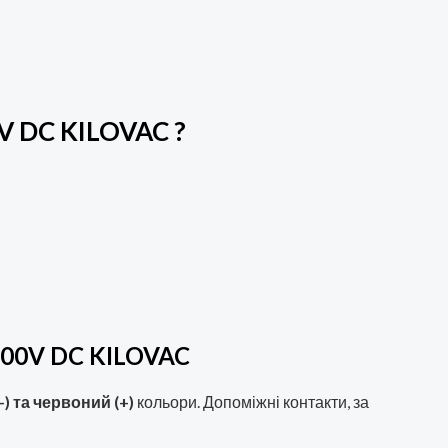
0V DC KILOVAC
?
900V DC KILOVAC
-) та червоний (+)
кольори. Допоміжні контакти, за