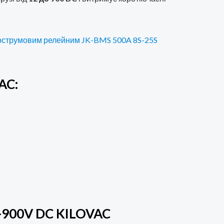
острумовим релейним JK-BMS 500A 8S-25S
AC:
2-900V DC KILOVAC