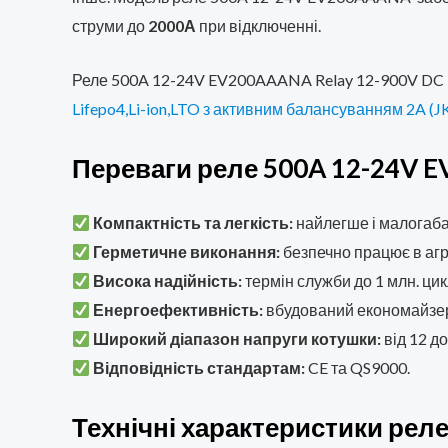
струми до
2000А
при відключенні.
Реле 500A 12-24V EV200AAANA Relay 12-900V DC K
Lifepo4,Li-ion,LTO з активним балансуванням 2A (
Переваги реле 500A 12-24V E
Компактність та легкість:
найлегше і малогаба
Герметичне виконання:
безпечно працює в аг
Висока надійність:
термін служби до 1 млн. цик
Енергоефективність:
вбудований економайзер 
Широкий діапазон напруги котушки:
від 12 до
Відповідність стандартам:
CE та QS9000.
Технічні характеристики рел