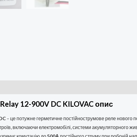
Relay 12-900V DC KILOVAC опис
 DC
– це потужне герметичне постійнострумове реле нового п
троїв, включаючи електромобілі, системи акумуляторного ж
езпечує комутацію до
500А
постійного струму при робочій нап