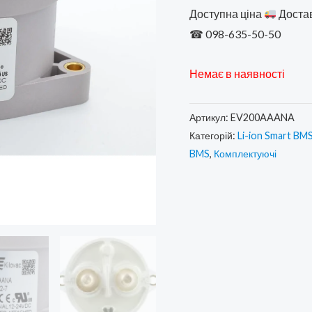
Доступна ціна
Достав
3500,
☎ 098-635-50-50
Немає в наявності
Артикул:
EV200AAANA
Категорій:
Li-ion Smart BM
BMS
,
Комплектуючі