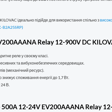
ILOVAC ідеально підійде для використання спільно з
висок
JK-B2A25SRP)
V200AAANA Relay 12-900V DC KILOV
ритне реле у своєму класі.
ресивних та вибухонебезпечних середовищах.
лів (механічний ресурс).
знижує споживання енергії до 1,7 Вт.
 24 В.
е 500A 12-24V EV200AAANA Relay 1