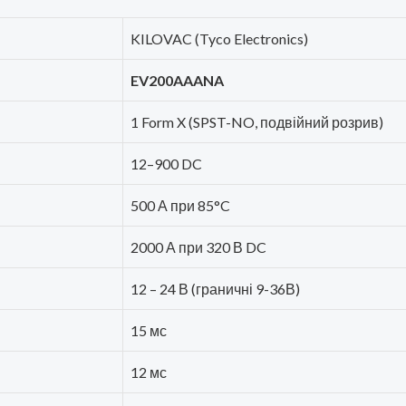
KILOVAC (Tyco Electronics)
EV200AAANA
1 Form X (SPST-NO, подвійний розрив)
12–900 DC
500 А при 85°C
2000 А при 320 В DC
12 – 24 В (граничні 9-36В)
15 мс
12 мс