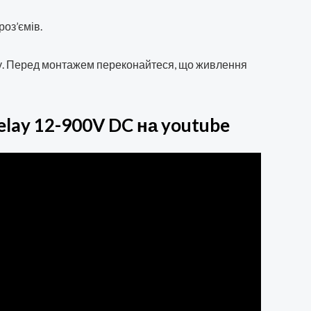
оз’ємів.
у. Перед монтажем переконайтеся, що живлення
lay 12-900V DC на youtube