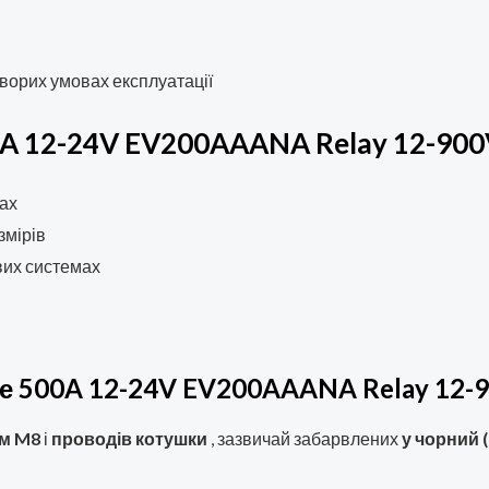
ворих умовах експлуатації
0A 12-24V EV200AAANA Relay 12-90
вах
змірів
вих системах
е 500A 12-24V EV200AAANA Relay 12-
ем M8
і
проводів котушки
, зазвичай забарвлених
у чорний (