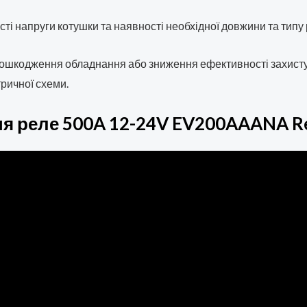
і напруги котушки та наявності необхідної довжини та типу р
ошкодження обладнання або зниження ефективності захист
тричної схеми.
ня реле
500A 12-24V EV200AAANA Re