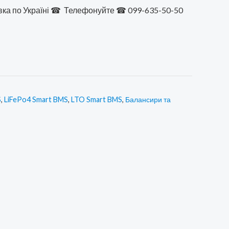
ка по Україні ☎
Телефонуйте ☎ 099-635-50-50
00 ₴.
1750,00 ₴.
S
,
LiFePo4 Smart BMS
,
LTO Smart BMS
,
Балансири та