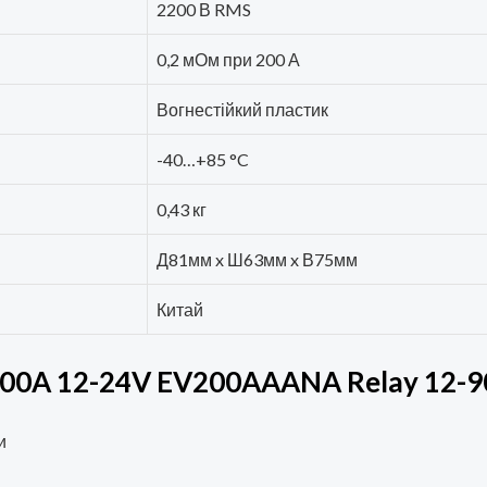
2200 В RMS
0,2 мОм при 200 А
Вогнестійкий пластик
-40…+85 °C
0,43 кг
Д81мм x Ш63мм x В75мм
Китай
500A 12-24V EV200AAANA Relay 12-
и