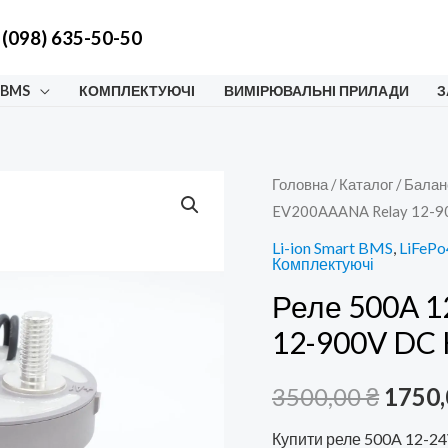
 (098) 635-50-50
 BMS
КОМПЛЕКТУЮЧІ
ВИМІРЮВАЛЬНІ ПРИЛАДИ
З
Головна
/
Каталог
/
Балан
EV200AAANA Relay 12-9
Li-ion Smart BMS
,
LiFePo
Комплектуючі
Реле 500A 1
12-900V DC
Ориг
3500,00
₴
1750
ціна:
Купити реле 500A 12-2