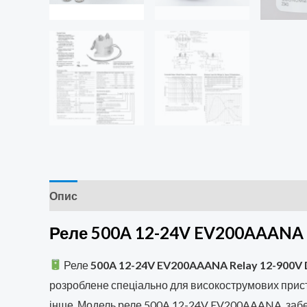
Опис
Додаткова інформація
Відгуки (0)
Реле 500A 12-24V EV200AAANA 
Реле
500A 12-24V EV200AAANA Relay 12-900V
розроблене спеціально для високострумових прис
інше. Модель реле 500A 12-24V EV200AAANA
заб