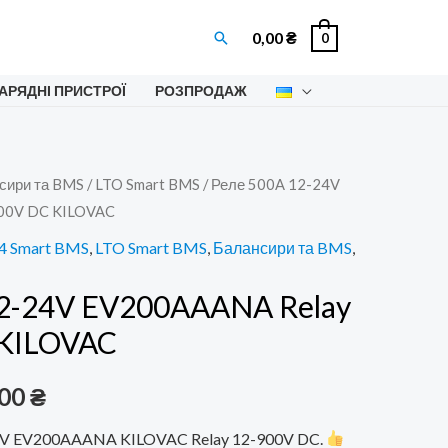
Пошук
0,00
₴
0
АРЯДНІ ПРИСТРОЇ
РОЗПРОДАЖ
сири та BMS
/
LTO Smart BMS
/ Реле 500A 12-24V
00V DC KILOVAC
4 Smart BMS
,
LTO Smart BMS
,
Балансири та BMS
,
2-24V EV200AAANA Relay
 KILOVAC
інальна
Поточна
,00
₴
ціна:
4V EV200AAANA KILOVAC Relay 12-900V DC.