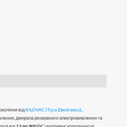
окоління від
KILOVAC (Tyco Electronics)
,
ивлення, джерела резервного електроживлення та
рузі від
12 до 900 DC
і витримує короткочасні