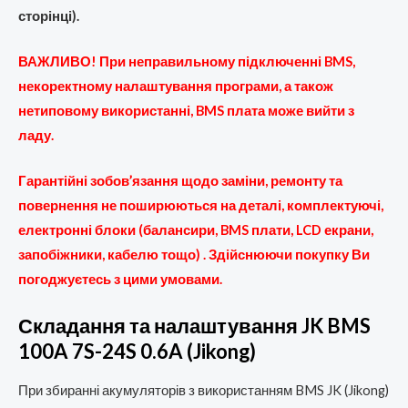
сторінці).
ВАЖЛИВО! При неправильному
підключенні
BMS,
некоректному
налаштування програми, а також
нетиповому використанні,
BMS плата може вийти з
ладу.
Г
арантійні зобов’язання щодо заміни, ремонту та
повернення не поширюються на деталі, комплектуючі,
електронні блоки (балансири, BMS плати, LCD екрани,
запобіжники, кабелю тощо) . Здійснюючи покупку Ви
погоджуєтесь з цими умовами.
Складання та налаштування JK BMS
100A 7S-24S 0.6A (Jikong)
При збиранні акумуляторів з використанням BMS JK (Jikong)