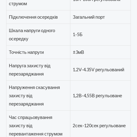
струмом
Підключення осередків
Загальний порт
Шкала напруги одного
1-5Б
осередку
Точність напруги
±3мВ
Напруга захисту від
1.2V-4.35V регульований
перезаряджання
Напруження скасування
захисту від
1,2В-4,55В регульоване
перезаряджання
Час спрацьовування
захисту від
2сек-120сек регульоване
перевантаження струмом