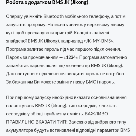
Робота з додатком BMS JK (Jikong).
Спершу увімкніть Bluetooth мобільного телефону, а потім
запустіть програму. Натисніть значок у верхньому лівому
куті, щоб просканувати пристрій. Клацніть на імені
знайденої BMS JK (Jikong), наприклад «JK-MY-BMS».
Програма запитає пароль під час першого підключення.
Пароль за промовчанням — «
1234
». Програма автоматично
запам’ятає пароль після підключення до BMS JK (Jikong).
Для наступного підключення вводити пароль не потрібно.
За бажанням Ви можете змінити назву БМС і пароль.
При першому запуску необхідно вказати основні значення
налаштувань BMS JK (Jikong): тип осередків, кількість
осередків у збірці, приблизну ємність. ВАЖЛИВО
ПРАВИЛЬНО ВКАЗАТИ ТИП! Залежно від вибраного типу
акумулятора будуть встановлені відповідні параметри BMS