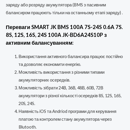
заряду або розряду акумулятора (BMS з пасивним
балансиром працюють тільки на останньому етапі заряду) .
Переваги SMART JK BMS 100A 7S-24S 0.6A 7S.
8S, 12S, 16S, 24S 100A JK-BD6A24S10P з
активним балансуванням:
Використання активного балансира працює постійно
та дозволяє економити енергію.
Можливість використання з різними типами
акумуляторних осередків.
Можливість зібрати 24В, 36В, 48В, 60В, 72В
акумулятори з різної кількості осередків 8S, 12S, 16S,
20S, 24S.
Наявність iOS та Andriod програми для керування
платою та контролем стану акумулятора через
Blutooth.