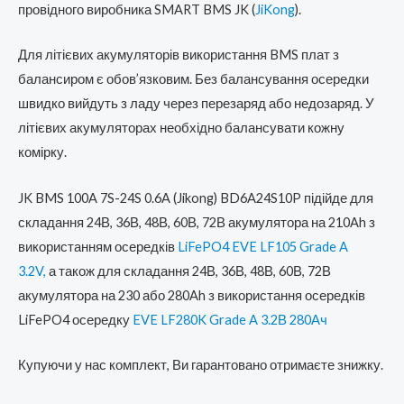
провідного виробника SMART BMS JK (
JiKong
).
Для літієвих акумуляторів використання BMS плат з
балансиром є обов’язковим. Без балансування осередки
швидко вийдуть з ладу через перезаряд або недозаряд. У
літієвих акумуляторах необхідно балансувати кожну
комірку.
JK BMS 100A 7S-24S 0.6A (Jikong) BD6A24S10P підійде для
складання 24В, 36В, 48В, 60В, 72В акумулятора на 210Ah
з
використанням осередків
LiFePO4 EVE LF105 Grade A
3.2V,
а також для складання 24В, 36В, 48В, 60В
, 72В
акумулятора на 230 або 280Ah з використання осередків
LiFePO4 осередку
EVE LF280K Grade A 3.2В 280Ач
Купуючи у нас комплект, Ви гарантовано отримаєте знижку.