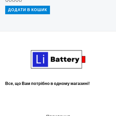
3800,00 ₴.
1875,00 ₴.
Оцінено
в
ДОДАТИ В КОШИК
0
з
5
Все, що Вам потрібно в одному магазині!