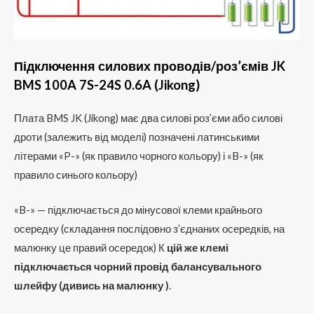
Підключення силових проводів/роз’ємів JK
BMS 100A 7S-24S 0.6A (Jikong)
Плата BMS JK (Jikong) має два силові роз’єми або силові
дроти (залежить від моделі) позначені латинськими
літерами «P-» (як правило чорного кольору) і «B-» (як
правило синього кольору)
«B-» — підключається до мінусової клеми крайнього
осередку (складання послідовно з’єднаних осередків, на
малюнку це правий осередок) К
цій же клемі
підключається чорний провід балансувального
шлейфу (дивись на малюнку )
.