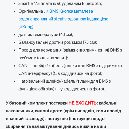
Smart BMS плата із вбудованим Bluetooth;
Оригінальна
JK BMS Кнопка металева
водонепроникний зі світлодіодною індикацією
(JiKong);
датчик температури (40 см);
Балансувальні дроти з роз’ємом (75 см);
Провід для керування (ввімкнення/вимкнення) BMS з
роз’ємом (опція на запит);
CAN – шлейф / кабель (тільки для BMS з підтримкою
CAN інтерфейсу) (C в коді дивись на фото);
Нагрівальний шлейф/кабель (тільки для BMS з
функцією обігріву) (H у коді дивись на фото).
У базовий комплект поставки
НЕ ВХОДИТЬ
:
кабельні
наконечники, силові дроти (крім випадків, коли провід
впаяний із заводу), інструкція (інструкція щодо
збирання та налаштування дивись нижче на цій