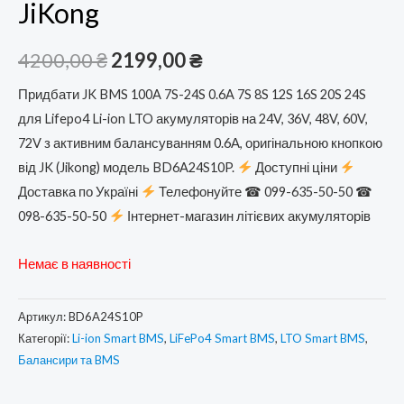
JiKong
Оригінальна
Поточна
4200,00
₴
2199,00
₴
ціна:
ціна:
Придбати JK BMS 100A 7S-24S 0.6A 7S 8S 12S 16S 20S 24S
для Lifepo4 Li-ion LTO акумуляторів на 24V, 36V, 48V, 60V,
4200,00 ₴.
2199,00 ₴.
72V з активним балансуванням 0.6А, оригінальною кнопкою
від JK (Jikong) модель BD6A24S10P.
Доступні ціни
Доставка по Україні
Телефонуйте ☎ 099-635-50-50 ☎
098-635-50-50
Інтернет-магазин літієвих акумуляторів
Немає в наявності
Артикул:
BD6A24S10P
Категорії:
Li-ion Smart BMS
,
LiFePo4 Smart BMS
,
LTO Smart BMS
,
Балансири та BMS