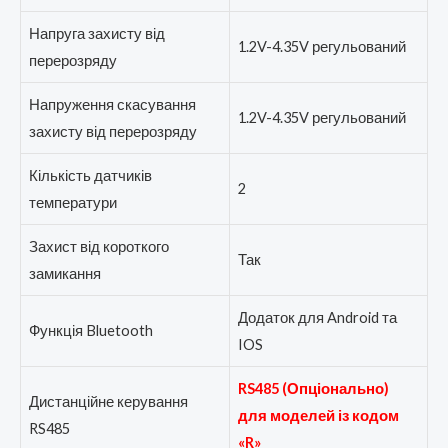
Напруга захисту від
1.2V-4.35V регульований
перерозряду
Напруження скасування
1.2V-4.35V регульований
захисту від перерозряду
Кількість датчиків
2
температури
Захист від короткого
Так
замикання
Додаток для Android та
Функція Bluetooth
IOS
RS485 (Опціонально)
Дистанційне керування
для моделей із кодом
RS485
«R»