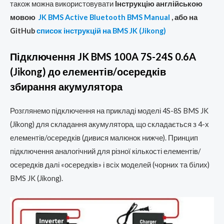
також можна використовувати
Інструкцію англійською
мовою
JK BMS Active Bluetooth BMS Manual
, або на
GitHub
список інструкцій на BMS JK (Jikong)
Підключення JK BMS 100A 7S-24S 0.6A
(Jikong) до елементів/осередків
збирання акумулятора
Розглянемо підключення на прикладі моделі 4S-8S BMS JK
(Jikong) для складання акумулятора, що складається з 4-х
елементів/осередків (дивися малюнок нижче). Принцип
підключення аналогічний для різної кількості елементів/
осередків далі «осередків» і всіх моделей (чорних та білих)
BMS JK (Jikong).