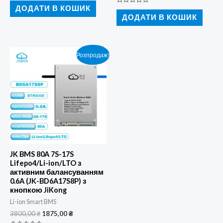
3900,00 ₴.
1999,00 ₴.
в
ДОДАТИ В КОШИК
Оцінено
0
в
ДОДАТИ В КОШИК
з
0
5
з
5
Розпродаж!
JK BMS 80A 7S-17S
Lifepo4/Li-ion/LTO з
активним балансуванням
0.6A (JK-BD6A17S8P) з
кнопкою JiKong
Li-ion Smart BMS
Оригінальна
Поточна
3800,00
₴
1875,00
₴
ціна:
ціна: