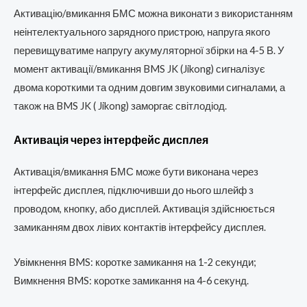
Активацію/вмикання БМС можна виконати з використанням
неінтелектуального зарядного пристрою, напруга якого
перевищуватиме напругу акумуляторної збірки на 4-5 В. У
момент активації/вмикання BMS JK (Jikong) сигналізує
двома короткими та одним довгим звуковими сигналами, а
також на BMS JK ( Jikong) заморгає світлодіод.
Активація через інтерфейс дисплея
Активація/вмикання БМС може бути виконана через
інтерфейс дисплея, підключивши до нього шлейф з
проводом, кнопку, або дисплей. Активація здійснюється
замиканням двох лівих контактів інтерфейсу дисплея.
Увімкнення BMS: коротке замикання на 1-2 секунди;
Вимкнення BMS: коротке замикання на 4-6 секунд.