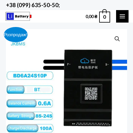
Перейти
+38 (099) 635-50-50;
до
0
0,00
₴
вмісту
MAI
ME
Розпродаж!