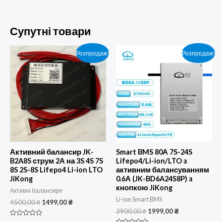
Супутні товари
Розпродаж!
Розпродаж!
Активний балансир JK-
Smart BMS 80А 7S-24S
B2A8S струм 2А на 3S 4S 7S
Lifepo4/Li-ion/LTO з
8S 2S-8S Lifepo4 Li-ion LTO
активним балансуванням
JiKong
0.6А (JK-BD6A24S8P) з
кнопкою JiKong
Активні балансири
Li-ion Smart BMS
Оригінальна
Поточна
4500,00
₴
1499,00
₴
ціна:
ціна:
Оригінальна
Поточна
3900,00
₴
1999,00
₴
4500,00 ₴.
1499,00 ₴.
ціна:
ціна:
Оцінено