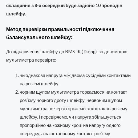
складання з 8-х осередків буде задіяно 10 проводів
шлейфу.
Метод перевірки правильності підключення
балансувального шлейфу:
До підключення шлейфу до BMS JK (Jikong), за допомогою
мультиметра перевірте:
чи однакова напруга між двома сусідніми контактами
на роз’ємі шлейфу.
чорним щупом мультиметра торкаємося на контакт
роз’єму чорного дроту шлейфу, червоним щупом
мультиметра по черзі торкаємося контактів роз’єму
шлейфу, і перевіряємо, чи напруга збільшується
пропорційно на кожному кроці на напругу одного
осередку, а на останньому контакті роз’єму