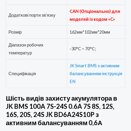
CAN (Опціонально) для
Додаткові порти зв’язку
моделей із кодом «C»
Розмір
162мм*102мм*20мм
Діапазон робочих
-30°C ~ 70°C;
температур
JK Smart BMS з активним
Специфікація
балансуванням інструкція
EN
Шість видів захисту акумулятора в
JK BMS 100A 7S-24S 0.6A 7S 8S, 12S,
16S, 20S, 24S JK BD6A24S10P з
активним балансуванням 0,6А