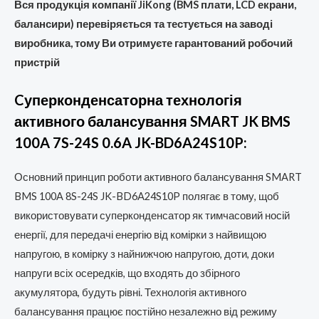
Вся продукція компанії JiKong (BMS плати, LCD екрани,
балансири) перевіряється та тестується на заводі
виробника, тому Ви отримуєте гарантований робочий
пристрій
Cуперконденсаторна технологія
активного балансування SMART JK BMS
100A 7S-24S 0.6A JK-BD6A24S10P:
Основний принцип роботи активного балансування SMART
BMS 100A 8S-24S JK-BD6A24S10P полягає в тому, щоб
використовувати суперконденсатор як тимчасовий носій
енергії, для передачі енергію від комірки з найвищою
напругою, в комірку з найнижчою напругою, доти, доки
напруги всіх осередків, що входять до збірного
акумулятора, будуть рівні. Технологія активного
балансування працює постійно незалежно від режиму