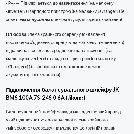
«P-» — Підключається до навантаження (на малюнку
«inverter») і зарядного пристрою (на малюнку «Changer») (є
зовнішнім
мінусовим
клемою акумуляторної складання)
Плюсова
клема крайнього осередку (складання
послідовно з’єднаних осередків, на малюнку це ліве вічко)
підключається безпосередньо до навантаження (на
малюнку «inverter») і зарядного пристрою (на малюнку
«Changer») ) (є зовнішньою
плюсовою
клемою
акумуляторної складання).
Підключення балансувального шлейфу JK
BMS 100A 7S-24S 0.6A (Jikong)
Балансувальний шлейф завжди має один чорний провід,
який підключається до мінусової клеми крайнього
«мінусового» осередку (на малюнку це крайній правий