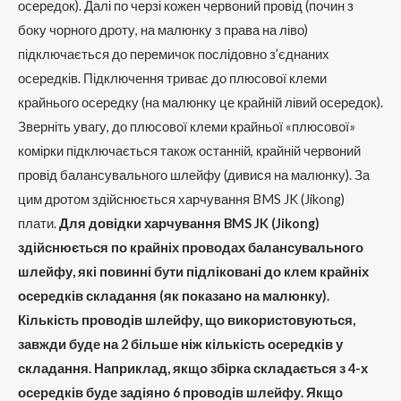
осередок). Далі по черзі кожен червоний провід (почин з
боку чорного дроту, на малюнку з права на ліво)
підключається до перемичок послідовно з’єднаних
осередків. Підключення триває до плюсової клеми
крайнього осередку (на малюнку це крайній лівий осередок).
Зверніть увагу, до плюсової клеми крайньої «плюсової»
комірки підключається також останній, крайній червоний
провід балансувального шлейфу (дивися на малюнку). За
цим дротом здійснюється харчування BMS JK (Jikong)
плати.
Для довідки харчування BMS JK (Jikong)
здійснюється по крайніх проводах балансувального
шлейфу, які повинні бути підліковані до клем крайніх
осередків складання (як показано на малюнку).
Кількість проводів шлейфу, що використовуються,
завжди буде на 2 більше ніж кількість осередків у
складання. Наприклад, якщо збірка складається з 4-х
осередків буде задіяно 6 проводів шлейфу. Якщо