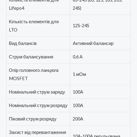
Lifepo4
24S)
Кількість елементів для
12S-24S
LTO
Вид балансів
Активний балансир
Струм балансування
0,6 А
Опір головного ланцюга
1 мОм
MOSFET
Номінальний струм заряду
100А
Номінальний струм розряду
100А
Піковий струм розряду
200А
Захист від перевантаження
10A-100A регульована