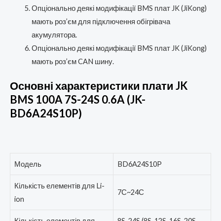
Опціонально деякі модифікації BMS плат JK (JiKong)
мають роз’єм для підключення обігрівача
акумулятора.
Опціонально деякі модифікації BMS плат JK (JiKong)
мають роз’єм CAN шину.
Основні характеристики плати JK
BMS 100A 7S-24S 0.6A (JK-
BD6A24S10P)
Модель
BD6A24S10P
Кількість елементів для Li-
7С~24С
ion
Кількість елементів для
8S-24S (8S, 12S, 16S, 20S,