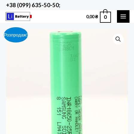
Перейти
+38 (099) 635-50-50;
до
0
0,00
₴
вмісту
MAI
ME
Розпродаж!