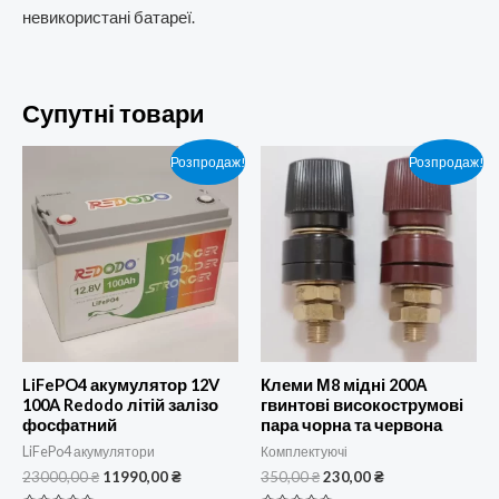
невикористані батареї.
Супутні товари
Розпродаж!
Розпродаж!
LiFePO4 акумулятор 12V
Клеми М8 мідні 200А
100A Redodo літій залізо
гвинтові високострумові
фосфатний
пара чорна та червона
LiFePo4 акумулятори
Комплектуючі
Оригінальна
Поточна
Оригінальна
Поточна
23000,00
₴
11990,00
₴
350,00
₴
230,00
₴
ціна:
ціна:
ціна:
ціна: