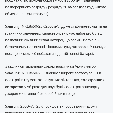
поєднання помірно-високої ємності 2500 мАг і значення
безперервного розряду / розряду 20 ампер (без будь-якого
обмеження температури).
Samsung INR18650-25R 2500мАг дуже стабільний, навіть на
граничних значеннях характеристик, має набагато більш
безпечний хімічний склад батареї, що робить його більш
безпечним у порівнянні з іншими акумуляторами. У ньому є
все, що ви могли б побажати від літій-іонної батареї.
Завдяки оптимальним характеристикам Акумулятор
Samsung INR18650-25R знайшов широке застосування в
електроінструментах, потужних ліхтариках,
електронних
сигаретах
, у збірках для ноутбуків, електротранспорту,
джерел живлення, безперебійників тощо.
Samsung 2500мАч 25R пройшов випробування часом і