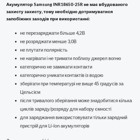
Акумулятор Samsung INR18650-25R не має вбудованого
захисту захисту, тому необхідно дотримуватися
запобіжних заходів при використанні:
не перезаряджати більше 4,2В
не розряджати менше 3,0В
не плутати полярність
не нагрівати і не тримати поблизу джерел вогню
категорично не замикати контакти
категорично уникати контактів із водою
зберігати при температурі не вище 45 градусів за
Цельсієм
після тривалого зберігання може знадобитися кілька
циклів заряду/розряду для набору ємності
для заряджання використовувати тільки зарядний
пристрій для Li-ion акумуляторів