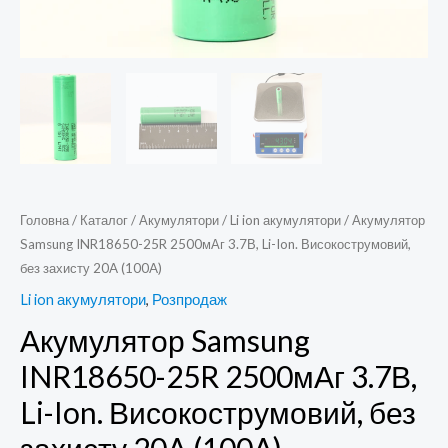
Головна
/
Каталог
/
Акумулятори
/
Li ion акумулятори
/ Акумулятор
Samsung INR18650-25R 2500мАг 3.7В, Li-Ion. Високострумовий,
без захисту 20A (100A)
Li ion акумулятори
,
Розпродаж
Акумулятор Samsung
INR18650-25R 2500мАг 3.7В,
Li-Ion. Високострумовий, без
захисту 20A (100A)