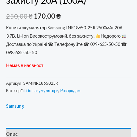
Оригінальна
Поточна
250,00
₴
170,00
₴
ціна:
ціна:
Купити акумулятор Samsung INR18650-25R 2500мАг 20А
3.7В, Li-Ion Високострумовий, без захисту.
Недорого
250,00 ₴.
170,00 ₴.
Доставка по Україні ☎
Телефонуйте ☎ 099-635-50-50 ☎
098-635-50- 50
Немає в наявності
Артикул:
SAMINR1865025R
Категорії:
Li ion акумулятори
,
Розпродаж
Samsung
Опис