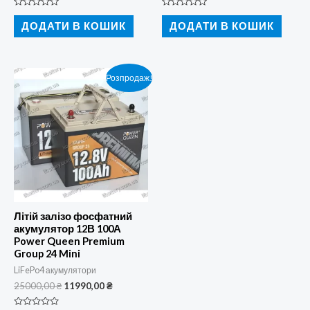
23000,00 ₴.
11990,00 ₴.
350,00 ₴.
230,00 ₴.
Оцінено
Оцінено
в
в
ДОДАТИ В КОШИК
ДОДАТИ В КОШИК
0
0
з
з
5
5
Розпродаж!
Літій залізо фосфатний
акумулятор 12В 100А
Power Queen Premium
Group 24 Mini
LiFePo4 акумулятори
Оригінальна
Поточна
25000,00
₴
11990,00
₴
ціна:
ціна:
25000,00 ₴.
11990,00 ₴.