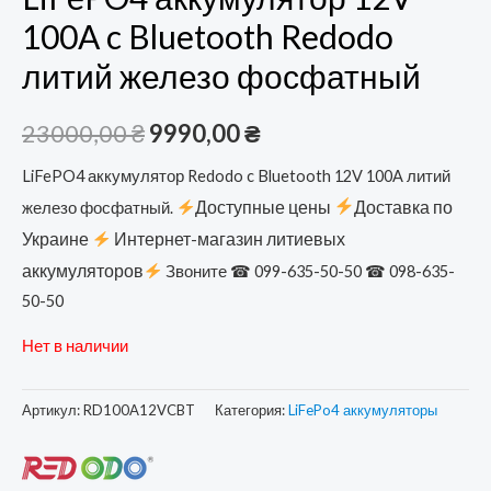
100A c Bluetooth Redodo
литий железо фосфатный
Первоначальная
Текущая
23000,00
₴
9990,00
₴
цена
цена:
LiFePO4 аккумулятор Redodo c Bluetooth 12V 100A литий
Доступные цены
Доставка по
железо фосфатный.
составляла
9990,00 ₴.
Украине
Интернет-магазин литиевых
23000,00 ₴.
аккумуляторов
Звоните ☎ 099-635-50-50 ☎ 098-635-
50-50
Нет в наличии
Артикул:
RD100A12VCBT
Категория:
LiFePo4 аккумуляторы