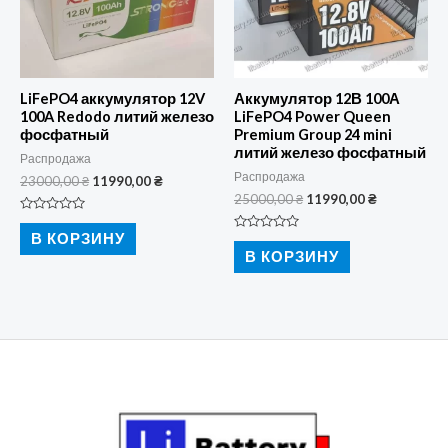
LiFePO4 аккумулятор 12V
Аккумулятор 12В 100А
100A Redodo литий железо
LiFePO4 Power Queen
фосфатный
Premium Group 24 mini
литий железо фосфатный
Распродажа
Распродажа
Первоначальная
Текущая
23000,00
₴
11990,00
₴
цена
цена:
Первоначальная
Текущая
25000,00
₴
11990,00
₴
составляла
11990,00 ₴.
цена
цена:
Оценка
23000,00 ₴.
составляла
11990,00 ₴
0
В КОРЗИНУ
Оценка
из
25000,00 ₴.
0
В КОРЗИНУ
5
из
5