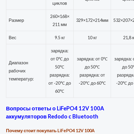
циклов
260×168×
Размер
329×172×214мм
532×207×
211 мм
Вес
9.5 кг
10 кг
21,8 к
зарядка:
от 0℃ до
зарядка: от 0℃
зарядка: 
Диапазон
50℃
до 50℃
до 5
рабочих
разрядка:
разрядка: от
разрядка
температур:
от -20℃ до
-20℃ до 60℃
-20℃ до
60℃
Вопросы ответы о LiFePO4 12V 100A
аккумуляторов Redodo c Bluetooth
Почему стоит покупать LiFePO4 12V 100A