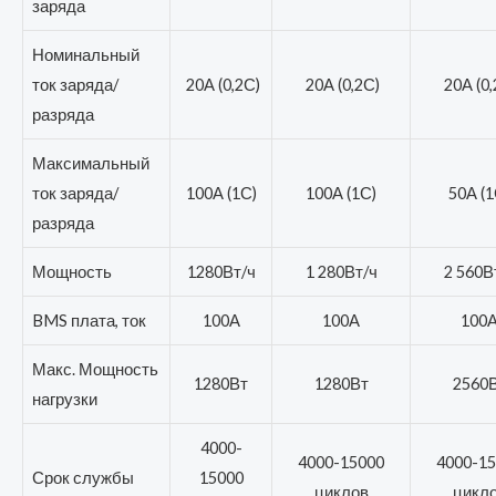
заряда
Номинальный
ток заряда/
20А (0,2С)
20А (0,2С)
20А (0,
разряда
Максимальный
ток заряда/
100А (1С)
100А (1С)
50А (1
разряда
Мощность
1280Вт/ч
1 280Вт/ч
2 560В
BMS плата, ток
100А
100А
100
Макс. Мощность
1280Вт
1280Вт
2560
нагрузки
4000-
4000-15000
4000-1
Срок службы
15000
циклов
цикл