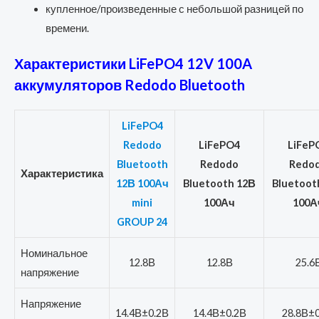
купленное/произведенные с небольшой разницей по
времени.
Характеристики LiFePO4 12V 100A
аккумуляторов Redodo Bluetooth
LiFePO4
Redodo
LiFePO4
LiFeP
Bluetooth
Redodo
Redo
Характеристика
12В 100Ач
Bluetooth 12В
Bluetoot
mini
100Ач
100А
GROUP 24
Номинальное
12.8В
12.8В
25.6
напряжение
Напряжение
14.4В±0.2В
14.4В±0.2В
28.8В±0