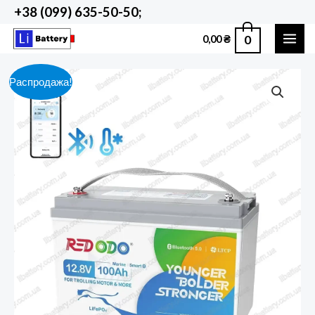
Перейти
+38 (099) 635-50-50;
к
0
0,00
₴
содержимому
MAI
ME
Распродажа!