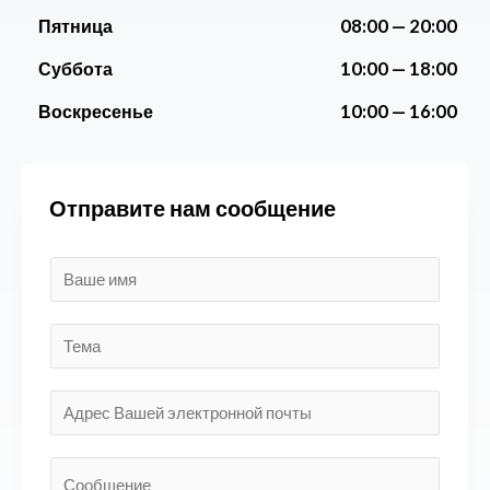
Пятница
08:00 —
20:00
Суббота
10:00 —
18:00
Воскресенье
10:00 —
16:00
Отправите нам сообщение
И
м
я
Т
*
е
м
Э
а
л
е
С