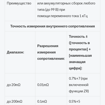
Преимущество
или аккумуляторных сборок любого
типа (до 99 В) при
помощи переменного тока 1 кГц
Точность измерения внутреннего сопротивления
Точность ±
([точность в
Разрешения
процентах] +
Диапазон:
измерения
[наименьшая
сопротивления:
значащая
цифра]:
0.7%+7 (при
до 20mΩ
0.01mΩ
включенной
функции ZR)
до 200mΩ
0.1mΩ
0.5%+5