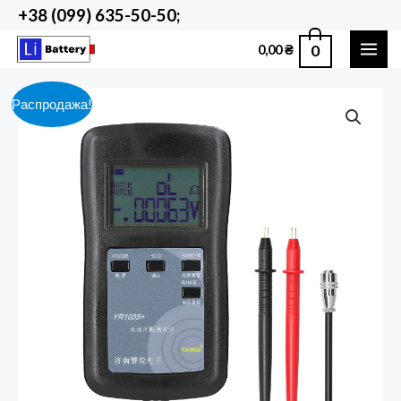
Перейти
+38 (099) 635-50-50;
к
0
0,00
₴
содержимому
MAI
ME
Распродажа!