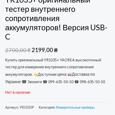
тестер внутреннего
сопротивления
аккумуляторов! Версия USB-
C
Первоначальная
Текущая
2700,00
₴
2199,00
₴
цена
цена:
Купить оригинальный YR1035+ YAOREA высокоточный
тестер для измерения внутреннего сопротивления
составляла
2199,00 ₴.
цена
Доставка по
аккумуляторов.
Доступная
2700,00 ₴.
Украине ☎
Звоните ☎ 099-635-50-50 ☎ 098-635-50-50
Нет в наличии
Артикул:
YR1035P
Категория:
Измерительные приборы