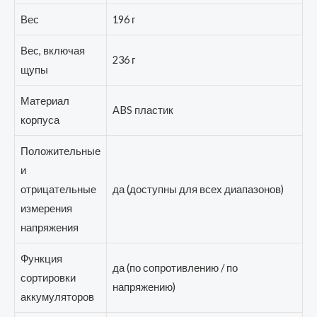
Вес
196 г
Вес, включая
236 г
щупы
Материал
ABS пластик
корпуса
Положительные
и
отрицательные
да (доступны для всех диапазонов)
измерения
напряжения
Функция
да (по сопротивлению / по
сортировки
напряжению)
аккумуляторов